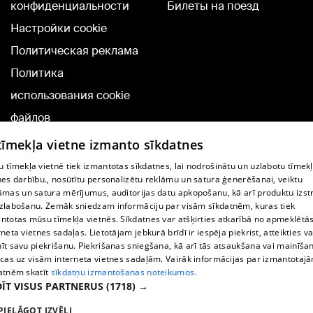
конфиденциальности
Билеты на поезд
Настройки cookie
Политическая реклама
Политика
использования cookie
файлов
Добавление
 tīmekļa vietne izmanto sīkdatnes
комментариев
 tīmekļa vietnē tiek izmantotas sīkdatnes, lai nodrošinātu un uzlabotu tīmek
nes darbību., nosūtītu personalizētu reklāmu un satura ģenerēšanai, veiktu
āmas un satura mērījumus, auditorijas datu apkopošanu, kā arī produktu izst
TВ-программа
zlabošanu. Zemāk sniedzam informāciju par visām sīkdatnēm, kuras tiek
Условия договора
ntotas mūsu tīmekļa vietnēs. Sīkdatnes var atšķirties atkarībā no apmeklētā
rneta vietnes sadaļas. Lietotājam jebkurā brīdī ir iespēja piekrist, atteikties va
360 Ziņu kontakti
īt savu piekrišanu. Piekrišanas sniegšana, kā arī tās atsaukšana vai mainīša
ecas uz visām interneta vietnes sadaļām. Vairāk informācijas par izmantotaj
Helio Media
atnēm skatīt
sīkdatņu izmantošanas noteikumos.
ĪT VISUS PARTNERUS
(1718) →
Служба помощи портала: э-почта -
info@1188.lv
PIELĀGOT IZVĒLI