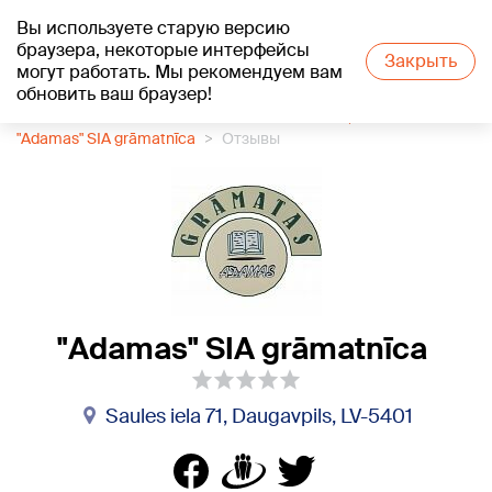
Вы используете старую версию
+21
°C
браузера, некоторые интерфейсы
Закрыть
могут работать. Мы рекомендуем вам
обновить ваш браузер!
1188 каталог компаний
Книжный магазин, книги
"Adamas" SIA grāmatnīca
Отзывы
"Adamas" SIA grāmatnīca
Saules iela 71, Daugavpils, LV-5401