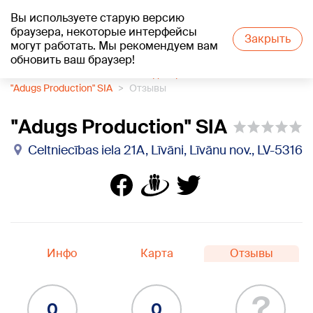
Вы используете старую версию
+22
°C
браузера, некоторые интерфейсы
Закрыть
могут работать. Мы рекомендуем вам
обновить ваш браузер!
1188 каталог компаний
Кондитерская
"Adugs Production" SIA
Отзывы
"Adugs Production" SIA
Celtniecības iela 21A, Līvāni, Līvānu nov., LV-5316
Инфо
Карта
Отзывы
?
0
0