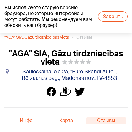
Вы используете старую версию
+17
°C
браузера, некоторые интерфейсы
Закрыть
могут работать. Мы рекомендуем вам
обновить ваш браузер!
1188 каталог компаний
Газовые баллоны
"AGA" SIA, Gāzu tirdzniecības vieta
Отзывы
"AGA" SIA, Gāzu tirdzniecības
vieta
Sauleskalna iela 2a, "Euro Skandi Auto",
Bērzaunes pag., Madonas nov., LV-4853
Инфо
Карта
Отзывы