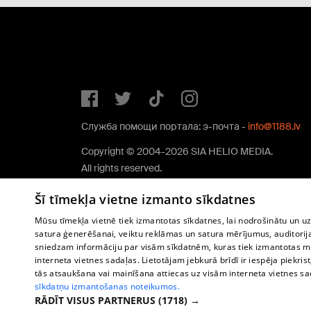
Служба помощи портала: э-почта -
info@1188.lv
Copyright © 2004-2026 SIA HELIO MEDIA.
All rights reserved.
Šī tīmekļa vietne izmanto sīkdatnes
Mūsu tīmekļa vietnē tiek izmantotas sīkdatnes, lai nodrošinātu un u
satura ģenerēšanai, veiktu reklāmas un satura mērījumus, auditorij
sniedzam informāciju par visām sīkdatnēm, kuras tiek izmantotas mū
interneta vietnes sadaļas. Lietotājam jebkurā brīdī ir iespēja piekrist
tās atsaukšana vai mainīšana attiecas uz visām interneta vietnes s
sīkdatņu izmantošanas noteikumos.
RĀDĪT VISUS PARTNERUS
(1718) →