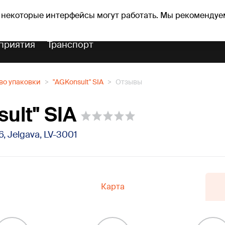
оз погоды
Гороскопы
 некоторые интерфейсы могут работать. Мы рекомендуе
приятия
Транспорт
во упаковки
"AGKonsult" SIA
Отзывы
ult" SIA
66, Jelgava, LV-3001
Карта