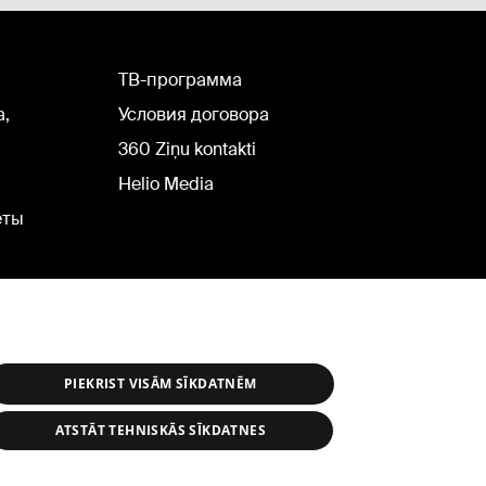
TВ-программа
а,
Условия договора
360 Ziņu kontakti
Helio Media
еты
PIEKRIST VISĀM SĪKDATNĒM
ATSTĀT TEHNISKĀS SĪKDATNES