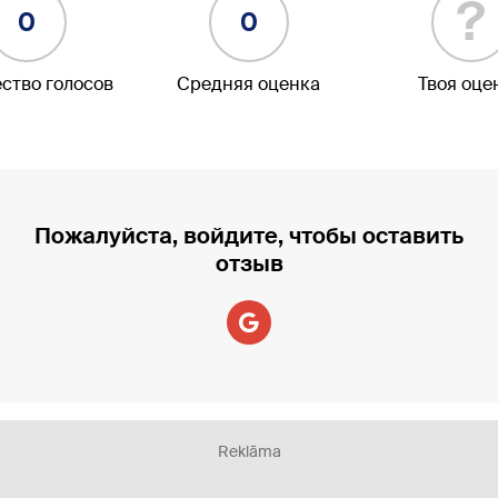
?
0
0
ство голосов
Средняя оценка
Твоя оце
Пожалуйста, войдите, чтобы оставить
отзыв
Reklāma