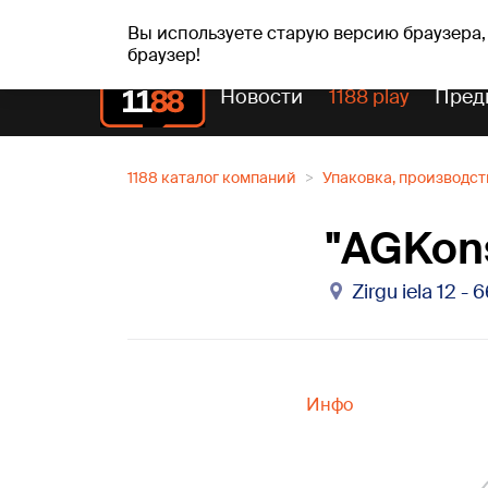
Прогн
чт, 06.08.2026.
+24
°C
Aisma, Askolds
Вы используете старую версию браузера,
браузер!
Новости
1188 play
Пред
1188 каталог компаний
Упаковка, производст
"AGKons
Zirgu iela 12 - 
Инфо