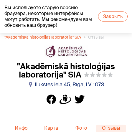
Вы используете старую версию
+20
°C
браузера, некоторые интерфейсы
Закрыть
могут работать. Мы рекомендуем вам
обновить ваш браузер!
1188 каталог компаний
Лаборатории
"Akadēmiskā histoloģijas laboratorija" SIA
Отзывы
"Akadēmiskā histoloģijas
laboratorija" SIA
Ilūkstes iela 45, Rīga, LV-1073
Инфо
Карта
Фото
Отзывы