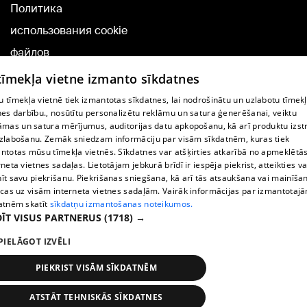
Политика
использования cookie
файлов
Добавление
 tīmekļa vietne izmanto sīkdatnes
комментариев
 tīmekļa vietnē tiek izmantotas sīkdatnes, lai nodrošinātu un uzlabotu tīmek
nes darbību., nosūtītu personalizētu reklāmu un satura ģenerēšanai, veiktu
āmas un satura mērījumus, auditorijas datu apkopošanu, kā arī produktu izst
TВ-программа
zlabošanu. Zemāk sniedzam informāciju par visām sīkdatnēm, kuras tiek
Условия договора
ntotas mūsu tīmekļa vietnēs. Sīkdatnes var atšķirties atkarībā no apmeklētā
rneta vietnes sadaļas. Lietotājam jebkurā brīdī ir iespēja piekrist, atteikties va
360 Ziņu kontakti
īt savu piekrišanu. Piekrišanas sniegšana, kā arī tās atsaukšana vai mainīša
ecas uz visām interneta vietnes sadaļām. Vairāk informācijas par izmantotaj
Helio Media
atnēm skatīt
sīkdatņu izmantošanas noteikumos.
ĪT VISUS PARTNERUS
(1718) →
Служба помощи портала: э-почта -
info@1188.lv
PIELĀGOT IZVĒLI
Copyright © 2004-2026 SIA HELIO MEDIA.
All rights reserved.
PIEKRIST VISĀM SĪKDATNĒM
ATSTĀT TEHNISKĀS SĪKDATNES