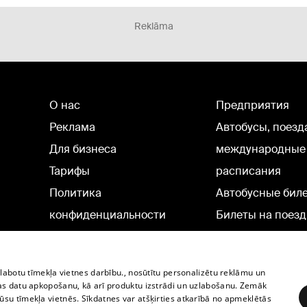
Reklāma
О нас
Предприятия
Реклама
Автобусы, поезд
Для бизнеса
международные
Тарифы
расписания
Политика
Автобусные бил
конфиденциальности
Билеты на поезд
Настройки cookie
Политическая реклама
zlabotu tīmekļa vietnes darbību., nosūtītu personalizētu reklāmu un
Политика использования
as datu apkopošanu, kā arī produktu izstrādi un uzlabošanu. Zemāk
su tīmekļa vietnēs. Sīkdatnes var atšķirties atkarībā no apmeklētās
cookie файлов