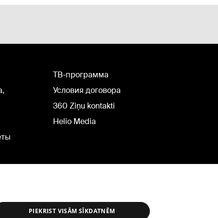
TВ-программа
а,
Условия договора
360 Ziņu kontakti
Helio Media
еты
PIEKRIST VISĀM SĪKDATNĒM