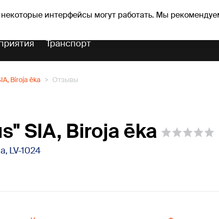
Прогноз погоды
Гороскопы
vefa
 некоторые интерфейсы могут работать. Мы рекомендуе
приятия
Транспорт
IA, Biroja ēka
Отзывы
s" SIA, Biroja ēka
īga, LV-1024