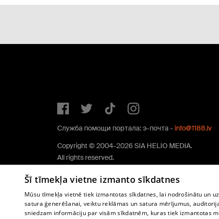
Служба помощи портала: э-почта -
info@1188.lv
Copyright © 2004-2026 SIA HELIO MEDIA.
All rights reserved.
Šī tīmekļa vietne izmanto sīkdatnes
Mūsu tīmekļa vietnē tiek izmantotas sīkdatnes, lai nodrošinātu un u
satura ģenerēšanai, veiktu reklāmas un satura mērījumus, auditorij
sniedzam informāciju par visām sīkdatnēm, kuras tiek izmantotas mū