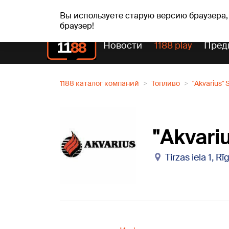
вс, 09.08.2026.
+23
°C
Genoveva, Madara, Geno
Вы используете старую версию браузера,
браузер!
Новости
1188 play
Пред
1188 каталог компаний
Топливо
"Akvarius" S
"Akvariu
Tirzas iela 1, R