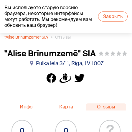
Вы используете старую версию
+20
°C
браузера, некоторые интерфейсы
Закрыть
могут работать. Мы рекомендуем вам
обновить ваш браузер!
1188 каталог компаний
Банкеты, сервировка стола
"Alise Brīnumzemē" SIA
Отзывы
"Alise Brīnumzemē" SIA
Pulka iela 3/11, Rīga, LV-1007
Инфо
Карта
Отзывы
?
0
0