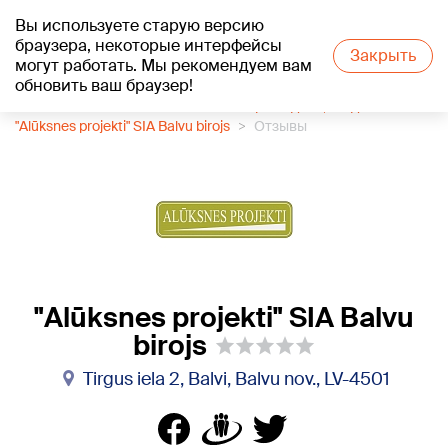
Вы используете старую версию
+18
°C
браузера, некоторые интерфейсы
Закрыть
могут работать. Мы рекомендуем вам
обновить ваш браузер!
1188 каталог компаний
Землемерное дело, геодезия
"Alūksnes projekti" SIA Balvu birojs
Отзывы
"Alūksnes projekti" SIA Balvu
birojs
Tirgus iela 2, Balvi, Balvu nov., LV-4501