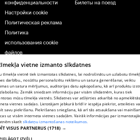
конфиденциальности
Билеты на поезд
Настройки cookie
Политическая реклама
Политика
использования cookie
файлов
Добавление
 tīmekļa vietne izmanto sīkdatnes
комментариев
 tīmekļa vietnē tiek izmantotas sīkdatnes, lai nodrošinātu un uzlabotu tīmek
nes darbību., nosūtītu personalizētu reklāmu un satura ģenerēšanai, veiktu
āmas un satura mērījumus, auditorijas datu apkopošanu, kā arī produktu izst
TВ-программа
zlabošanu. Zemāk sniedzam informāciju par visām sīkdatnēm, kuras tiek
Условия договора
ntotas mūsu tīmekļa vietnēs. Sīkdatnes var atšķirties atkarībā no apmeklētā
rneta vietnes sadaļas. Lietotājam jebkurā brīdī ir iespēja piekrist, atteikties va
360 Ziņu kontakti
īt savu piekrišanu. Piekrišanas sniegšana, kā arī tās atsaukšana vai mainīša
ecas uz visām interneta vietnes sadaļām. Vairāk informācijas par izmantotaj
Helio Media
atnēm skatīt
sīkdatņu izmantošanas noteikumos.
ĪT VISUS PARTNERUS
(1718) →
Служба помощи портала: э-почта -
info@1188.lv
PIELĀGOT IZVĒLI