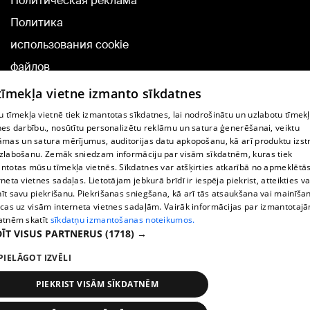
Политическая реклама
Политика
использования cookie
файлов
Добавление
 tīmekļa vietne izmanto sīkdatnes
комментариев
 tīmekļa vietnē tiek izmantotas sīkdatnes, lai nodrošinātu un uzlabotu tīmek
nes darbību., nosūtītu personalizētu reklāmu un satura ģenerēšanai, veiktu
āmas un satura mērījumus, auditorijas datu apkopošanu, kā arī produktu izst
TВ-программа
zlabošanu. Zemāk sniedzam informāciju par visām sīkdatnēm, kuras tiek
Условия договора
ntotas mūsu tīmekļa vietnēs. Sīkdatnes var atšķirties atkarībā no apmeklētā
rneta vietnes sadaļas. Lietotājam jebkurā brīdī ir iespēja piekrist, atteikties va
360 Ziņu kontakti
īt savu piekrišanu. Piekrišanas sniegšana, kā arī tās atsaukšana vai mainīša
ecas uz visām interneta vietnes sadaļām. Vairāk informācijas par izmantotaj
Helio Media
atnēm skatīt
sīkdatņu izmantošanas noteikumos.
ĪT VISUS PARTNERUS
(1718) →
Служба помощи портала: э-почта -
info@1188.lv
PIELĀGOT IZVĒLI
Copyright © 2004-2026 SIA HELIO MEDIA.
All rights reserved.
PIEKRIST VISĀM SĪKDATNĒM