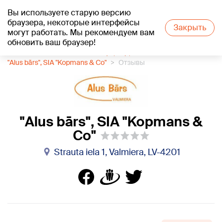
Вы используете старую версию
+20
°C
браузера, некоторые интерфейсы
Закрыть
могут работать. Мы рекомендуем вам
обновить ваш браузер!
1188 каталог компаний
Кафе, бар, паб
"Alus bārs", SIA "Kopmans & Co"
Отзывы
"Alus bārs", SIA "Kopmans &
Co"
Strauta iela 1, Valmiera, LV-4201