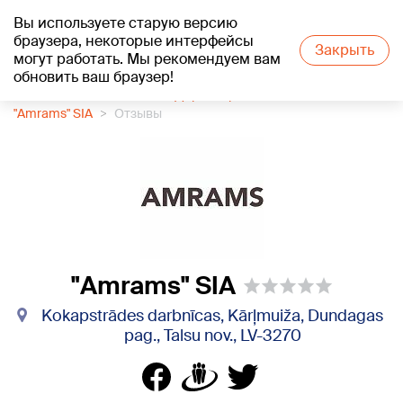
Вы используете старую версию
+16
°C
браузера, некоторые интерфейсы
Закрыть
могут работать. Мы рекомендуем вам
обновить ваш браузер!
1188 каталог компаний
Деревобработка
"Amrams" SIA
Отзывы
"Amrams" SIA
Kokapstrādes darbnīcas, Kārļmuiža, Dundagas
pag., Talsu nov., LV-3270