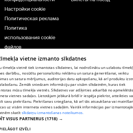
Настройки cookie
Политическая реклама
Политика
использования cookie
файлов
Добавление
 tīmekļa vietne izmanto sīkdatnes
комментариев
 tīmekļa vietnē tiek izmantotas sīkdatnes, lai nodrošinātu un uzlabotu tīmek
nes darbību., nosūtītu personalizētu reklāmu un satura ģenerēšanai, veiktu
āmas un satura mērījumus, auditorijas datu apkopošanu, kā arī produktu izst
TВ-программа
zlabošanu. Zemāk sniedzam informāciju par visām sīkdatnēm, kuras tiek
Условия договора
ntotas mūsu tīmekļa vietnēs. Sīkdatnes var atšķirties atkarībā no apmeklētā
rneta vietnes sadaļas. Lietotājam jebkurā brīdī ir iespēja piekrist, atteikties va
360 Ziņu kontakti
īt savu piekrišanu. Piekrišanas sniegšana, kā arī tās atsaukšana vai mainīša
ecas uz visām interneta vietnes sadaļām. Vairāk informācijas par izmantotaj
Helio Media
atnēm skatīt
sīkdatņu izmantošanas noteikumos.
ĪT VISUS PARTNERUS
(1718) →
Служба помощи портала: э-почта -
info@1188.lv
PIELĀGOT IZVĒLI
Copyright © 2004-2026 SIA HELIO MEDIA.