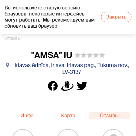
Вы используете старую версию
+15
°C
браузера, некоторые интерфейсы
Закрыть
могут работать. Мы рекомендуем вам
обновить ваш браузер!
1188 каталог компаний
Кондитерская
"AMSA" IU
Отзывы
"AMSA" IU
Irlavas ēdnīca, Irlava, Irlavas pag., Tukuma nov.,
LV-3137
Инфо
Карта
Отзывы