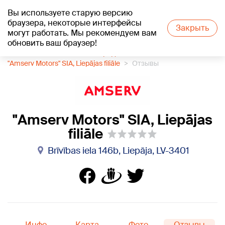
Вы используете старую версию
+18
°C
браузера, некоторые интерфейсы
Закрыть
могут работать. Мы рекомендуем вам
обновить ваш браузер!
1188 каталог компаний
Продажа автомашин
"Amserv Motors" SIA, Liepājas filiāle
Отзывы
"Amserv Motors" SIA, Liepājas
filiāle
Brīvības iela 146b, Liepāja, LV-3401
Инфо
Карта
Фото
Отзывы