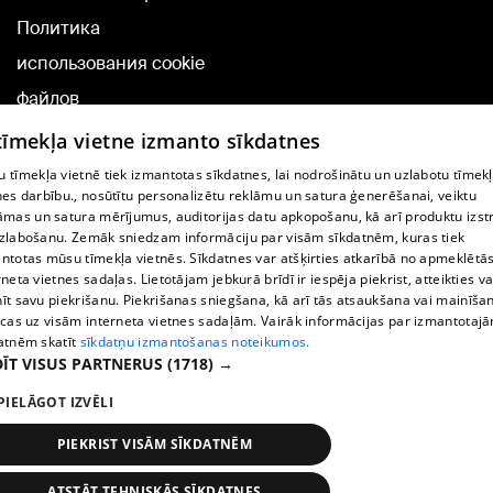
Политика
использования cookie
файлов
Добавление
 tīmekļa vietne izmanto sīkdatnes
комментариев
 tīmekļa vietnē tiek izmantotas sīkdatnes, lai nodrošinātu un uzlabotu tīmek
nes darbību., nosūtītu personalizētu reklāmu un satura ģenerēšanai, veiktu
āmas un satura mērījumus, auditorijas datu apkopošanu, kā arī produktu izst
TВ-программа
zlabošanu. Zemāk sniedzam informāciju par visām sīkdatnēm, kuras tiek
Условия договора
ntotas mūsu tīmekļa vietnēs. Sīkdatnes var atšķirties atkarībā no apmeklētā
rneta vietnes sadaļas. Lietotājam jebkurā brīdī ir iespēja piekrist, atteikties va
360 Ziņu kontakti
īt savu piekrišanu. Piekrišanas sniegšana, kā arī tās atsaukšana vai mainīša
ecas uz visām interneta vietnes sadaļām. Vairāk informācijas par izmantotaj
Helio Media
atnēm skatīt
sīkdatņu izmantošanas noteikumos.
ĪT VISUS PARTNERUS
(1718) →
Служба помощи портала: э-почта -
info@1188.lv
PIELĀGOT IZVĒLI
Copyright © 2004-2026 SIA HELIO MEDIA.
All rights reserved.
PIEKRIST VISĀM SĪKDATNĒM
ATSTĀT TEHNISKĀS SĪKDATNES