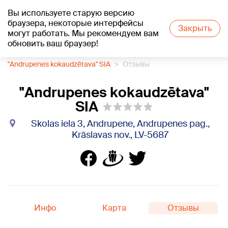
Вы используете старую версию
+16
°C
браузера, некоторые интерфейсы
Закрыть
могут работать. Мы рекомендуем вам
обновить ваш браузер!
1188 каталог компаний
Питомник, семена
"Andrupenes kokaudzētava" SIA
Отзывы
"Andrupenes kokaudzētava"
SIA
Skolas iela 3, Andrupene, Andrupenes pag.,
Krāslavas nov., LV-5687
Инфо
Карта
Отзывы