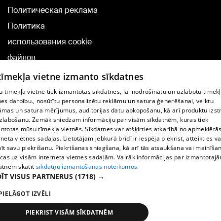
Политическая реклама
Политика
использования cookie
файлов
Добавление
 tīmekļa vietne izmanto sīkdatnes
комментариев
 tīmekļa vietnē tiek izmantotas sīkdatnes, lai nodrošinātu un uzlabotu tīmek
nes darbību., nosūtītu personalizētu reklāmu un satura ģenerēšanai, veiktu
āmas un satura mērījumus, auditorijas datu apkopošanu, kā arī produktu izst
TВ-программа
zlabošanu. Zemāk sniedzam informāciju par visām sīkdatnēm, kuras tiek
Условия договора
ntotas mūsu tīmekļa vietnēs. Sīkdatnes var atšķirties atkarībā no apmeklētā
rneta vietnes sadaļas. Lietotājam jebkurā brīdī ir iespēja piekrist, atteikties va
360 Ziņu kontakti
īt savu piekrišanu. Piekrišanas sniegšana, kā arī tās atsaukšana vai mainīša
ecas uz visām interneta vietnes sadaļām. Vairāk informācijas par izmantotaj
Helio Media
atnēm skatīt
sīkdatņu izmantošanas noteikumos.
ĪT VISUS PARTNERUS
(1718) →
Служба помощи портала: э-почта -
info@1188.lv
PIELĀGOT IZVĒLI
Copyright © 2004-2026 SIA HELIO MEDIA.
All rights reserved.
PIEKRIST VISĀM SĪKDATNĒM