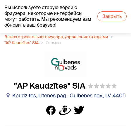
Вы используете старую версию
+18
°C
браузера, некоторые интерфейсы
Закрыть
могут работать. Мы рекомендуем вам
обновить ваш браузер!
1188 каталог компаний
Вывоз строительного мусора, управление отходами
"AP Kaudzītes" SIA
Отзывы
"AP Kaudzītes" SIA
Kaudzītes, Litenes pag., Gulbenes nov., LV-4405