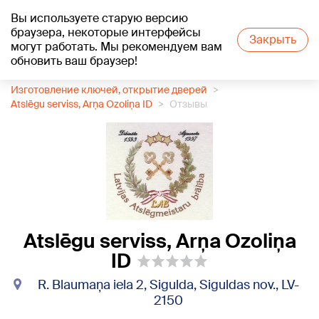
Вы используете старую версию
+17
°C
браузера, некоторые интерфейсы
Закрыть
могут работать. Мы рекомендуем вам
обновить ваш браузер!
1188 каталог компаний
Изготовление ключей, открытие дверей
Atslēgu serviss, Arņa Ozoliņa ID
Отзывы
Atslēgu serviss, Arņa Ozoliņa
ID
R. Blaumaņa iela 2, Sigulda, Siguldas nov., LV-
2150