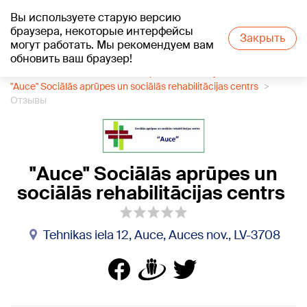
Вы используете старую версию
+19
°C
браузера, некоторые интерфейсы
Закрыть
могут работать. Мы рекомендуем вам
обновить ваш браузер!
1188 каталог компаний
Социальное обслуживание
"Auce" Sociālās aprūpes un sociālās rehabilitācijas centrs
Отзывы
"Auce" Sociālās aprūpes un
sociālās rehabilitācijas centrs
Tehnikas iela 12, Auce, Auces nov., LV-3708