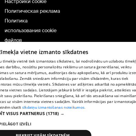
Настройки cookie
Политическая реклама
Политика
использования cookie
файлов
Добавление
 tīmekļa vietne izmanto sīkdatnes
комментариев
 tīmekļa vietnē tiek izmantotas sīkdatnes, lai nodrošinātu un uzlabotu tīmek
nes darbību., nosūtītu personalizētu reklāmu un satura ģenerēšanai, veiktu
āmas un satura mērījumus, auditorijas datu apkopošanu, kā arī produktu izst
TВ-программа
zlabošanu. Zemāk sniedzam informāciju par visām sīkdatnēm, kuras tiek
Условия договора
ntotas mūsu tīmekļa vietnēs. Sīkdatnes var atšķirties atkarībā no apmeklētā
rneta vietnes sadaļas. Lietotājam jebkurā brīdī ir iespēja piekrist, atteikties va
360 Ziņu kontakti
īt savu piekrišanu. Piekrišanas sniegšana, kā arī tās atsaukšana vai mainīša
ecas uz visām interneta vietnes sadaļām. Vairāk informācijas par izmantotaj
Helio Media
atnēm skatīt
sīkdatņu izmantošanas noteikumos.
ĪT VISUS PARTNERUS
(1718) →
Служба помощи портала: э-почта -
info@1188.lv
PIELĀGOT IZVĒLI
Copyright © 2004-2026 SIA HELIO MEDIA.
All rights reserved.
PIEKRIST VISĀM SĪKDATNĒM