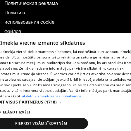
Политическая реклама
Политика
использования cookie
файлов
Добавление
 tīmekļa vietne izmanto sīkdatnes
комментариев
 tīmekļa vietnē tiek izmantotas sīkdatnes, lai nodrošinātu un uzlabotu tīmek
nes darbību., nosūtītu personalizētu reklāmu un satura ģenerēšanai, veiktu
āmas un satura mērījumus, auditorijas datu apkopošanu, kā arī produktu izst
TВ-программа
zlabošanu. Zemāk sniedzam informāciju par visām sīkdatnēm, kuras tiek
Условия договора
ntotas mūsu tīmekļa vietnēs. Sīkdatnes var atšķirties atkarībā no apmeklētā
rneta vietnes sadaļas. Lietotājam jebkurā brīdī ir iespēja piekrist, atteikties va
360 Ziņu kontakti
īt savu piekrišanu. Piekrišanas sniegšana, kā arī tās atsaukšana vai mainīša
ecas uz visām interneta vietnes sadaļām. Vairāk informācijas par izmantotaj
Helio Media
atnēm skatīt
sīkdatņu izmantošanas noteikumos.
ĪT VISUS PARTNERUS
(1718) →
Служба помощи портала: э-почта -
info@1188.lv
PIELĀGOT IZVĒLI
Copyright © 2004-2026 SIA HELIO MEDIA.
All rights reserved.
PIEKRIST VISĀM SĪKDATNĒM