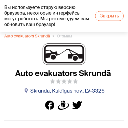
Вы используете старую версию
+20
°C
браузера, некоторые интерфейсы
Закрыть
могут работать. Мы рекомендуем вам
обновить ваш браузер!
1188 каталог компаний
Автоэвакуатор
Auto evakuators Skrundā
Отзывы
Auto evakuators Skrundā
Skrunda, Kuldīgas nov., LV-3326