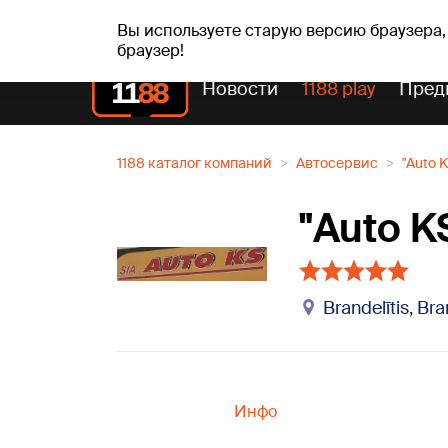
Прогн
чт, 06.08.2026.
+19
°C
Aisma, Askolds
Вы используете старую версию браузера,
браузер!
Новости
1188 play
Пред
1188 каталог компаний
Автосервис
"Auto K
"Auto K
Brandelītis, Br
Инфо