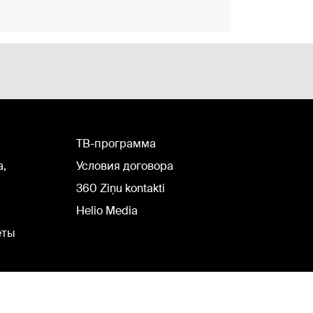
TВ-программа
а,
Условия договора
360 Ziņu kontakti
Helio Media
еты