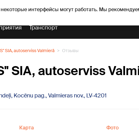
оз погоды
Гороскопы
 некоторые интерфейсы могут работать. Мы рекомендуе
приятия
Транспорт
S" SIA, autoserviss Valmierā
Отзывы
S" SIA, autoserviss Valm
andeļi, Kocēnu pag., Valmieras nov., LV-4201
Карта
Фото