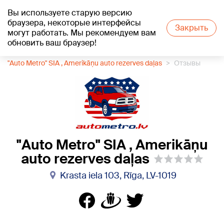
Вы используете старую версию
+24
°C
браузера, некоторые интерфейсы
Закрыть
могут работать. Мы рекомендуем вам
обновить ваш браузер!
1188 каталог компаний
Автозапчасти
"Auto Metro" SIA , Amerikāņu auto rezerves daļas
Отзывы
"Auto Metro" SIA , Amerikāņu
auto rezerves daļas
Krasta iela 103, Rīga, LV-1019