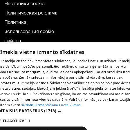
Настройки cookie
Политическая реклама
Политика
использования cookie
файлов
Добавление
 tīmekļa vietne izmanto sīkdatnes
комментариев
 tīmekļa vietnē tiek izmantotas sīkdatnes, lai nodrošinātu un uzlabotu tīmek
nes darbību., nosūtītu personalizētu reklāmu un satura ģenerēšanai, veiktu
āmas un satura mērījumus, auditorijas datu apkopošanu, kā arī produktu izst
TВ-программа
zlabošanu. Zemāk sniedzam informāciju par visām sīkdatnēm, kuras tiek
Условия договора
ntotas mūsu tīmekļa vietnēs. Sīkdatnes var atšķirties atkarībā no apmeklētā
rneta vietnes sadaļas. Lietotājam jebkurā brīdī ir iespēja piekrist, atteikties va
360 Ziņu kontakti
īt savu piekrišanu. Piekrišanas sniegšana, kā arī tās atsaukšana vai mainīša
ecas uz visām interneta vietnes sadaļām. Vairāk informācijas par izmantotaj
Helio Media
atnēm skatīt
sīkdatņu izmantošanas noteikumos.
ĪT VISUS PARTNERUS
(1718) →
Служба помощи портала: э-почта -
info@1188.lv
PIELĀGOT IZVĒLI
Copyright © 2004-2026 SIA HELIO MEDIA.