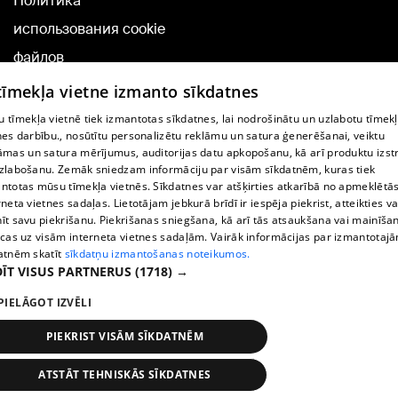
Политика
использования cookie
файлов
Добавление
 tīmekļa vietne izmanto sīkdatnes
комментариев
 tīmekļa vietnē tiek izmantotas sīkdatnes, lai nodrošinātu un uzlabotu tīmek
nes darbību., nosūtītu personalizētu reklāmu un satura ģenerēšanai, veiktu
āmas un satura mērījumus, auditorijas datu apkopošanu, kā arī produktu izst
TВ-программа
zlabošanu. Zemāk sniedzam informāciju par visām sīkdatnēm, kuras tiek
Условия договора
ntotas mūsu tīmekļa vietnēs. Sīkdatnes var atšķirties atkarībā no apmeklētā
rneta vietnes sadaļas. Lietotājam jebkurā brīdī ir iespēja piekrist, atteikties va
360 Ziņu kontakti
īt savu piekrišanu. Piekrišanas sniegšana, kā arī tās atsaukšana vai mainīša
ecas uz visām interneta vietnes sadaļām. Vairāk informācijas par izmantotaj
Helio Media
atnēm skatīt
sīkdatņu izmantošanas noteikumos.
ĪT VISUS PARTNERUS
(1718) →
Служба помощи портала: э-почта -
info@1188.lv
PIELĀGOT IZVĒLI
Copyright © 2004-2026 SIA HELIO MEDIA.
All rights reserved.
PIEKRIST VISĀM SĪKDATNĒM
ATSTĀT TEHNISKĀS SĪKDATNES
Новости
Искать
1188 play
Транспорт
Больше