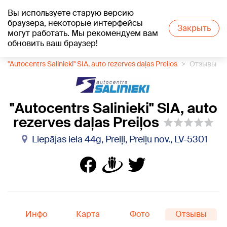
Вы используете старую версию
+18
°C
браузера, некоторые интерфейсы
Закрыть
могут работать. Мы рекомендуем вам
обновить ваш браузер!
1188 каталог компаний
Автозапчасти
"Autocentrs Salinieki" SIA, auto rezerves daļas Preiļos
Отзывы
"Autocentrs Salinieki" SIA, auto
rezerves daļas Preiļos
Liepājas iela 44g, Preiļi, Preiļu nov., LV-5301
Инфо
Карта
Фото
Отзывы