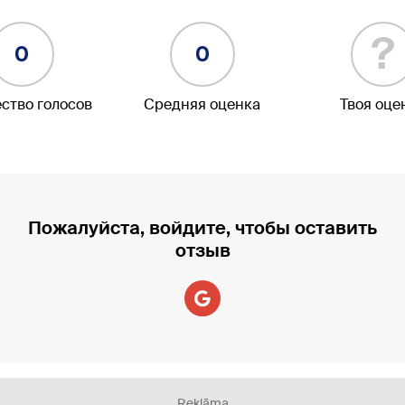
?
0
0
ство голосов
Средняя оценка
Твоя оце
Пожалуйста, войдите, чтобы оставить
отзыв
Reklāma