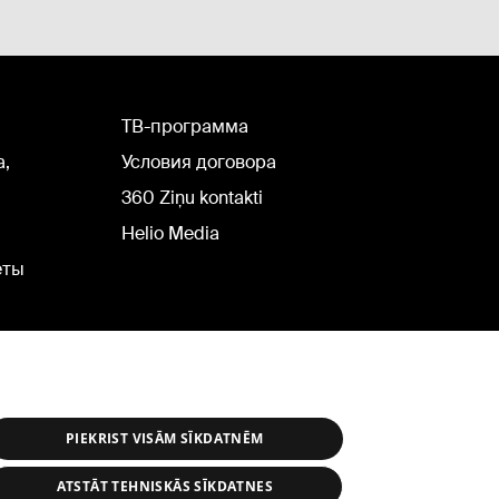
TВ-программа
а,
Условия договора
360 Ziņu kontakti
Helio Media
еты
PIEKRIST VISĀM SĪKDATNĒM
ATSTĀT TEHNISKĀS SĪKDATNES