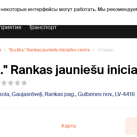
оз погоды
Гороскопы
 некоторые интерфейсы могут работать. Мы рекомендуе
приятия
Транспорт
я
"B.u.M.s." Rankas jauniešu iniciatīvu centrs
Отзывы
." Rankas jauniešu inicia
la, Gaujasrēveļi, Rankas pag., Gulbenes nov., LV-4416
Карта