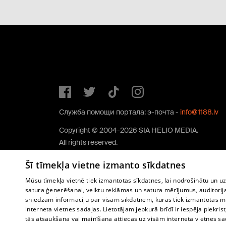
Служба помощи портала: э-почта -
info@1188.lv
Copyright © 2004-2026 SIA HELIO MEDIA.
All rights reserved.
Šī tīmekļa vietne izmanto sīkdatnes
Mūsu tīmekļa vietnē tiek izmantotas sīkdatnes, lai nodrošinātu un u
satura ģenerēšanai, veiktu reklāmas un satura mērījumus, auditorij
sniedzam informāciju par visām sīkdatnēm, kuras tiek izmantotas mū
interneta vietnes sadaļas. Lietotājam jebkurā brīdī ir iespēja piekrist
tās atsaukšana vai mainīšana attiecas uz visām interneta vietnes s