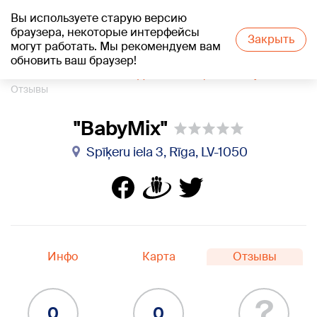
Вы используете старую версию
+27
°C
браузера, некоторые интерфейсы
Закрыть
могут работать. Мы рекомендуем вам
обновить ваш браузер!
1188 каталог компаний
Детские товары
"BabyMix"
Отзывы
"BabyMix"
Spīķeru iela 3, Rīga, LV-1050
Инфо
Карта
Отзывы
?
0
0