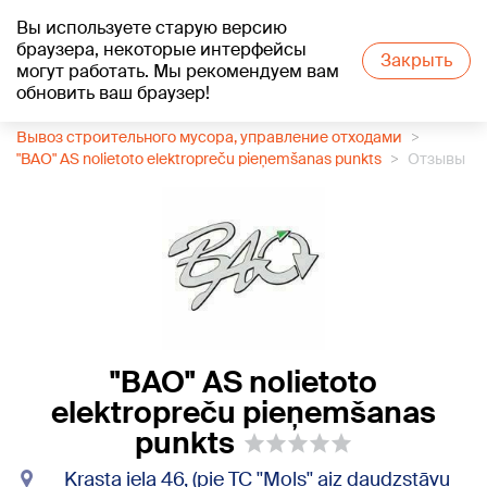
Вы используете старую версию
+20
°C
браузера, некоторые интерфейсы
Закрыть
могут работать. Мы рекомендуем вам
обновить ваш браузер!
1188 каталог компаний
Вывоз строительного мусора, управление отходами
"BAO" AS nolietoto elektropreču pieņemšanas punkts
Отзывы
"BAO" AS nolietoto
elektropreču pieņemšanas
punkts
Krasta iela 46, (pie TC ''Mols'' aiz daudzstāvu