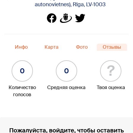
autonovietnes), Rīga, LV-1003
Инфо
Карта
Фото
Отзывы
?
0
0
Количество
Средняя оценка
Твоя оценка
голосов
Пожалуйста, войдите, чтобы оставить