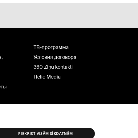
TВ-программа
а,
Условия договора
360 Ziņu kontakti
Helio Media
еты
PIEKRIST VISĀM SĪKDATNĒM