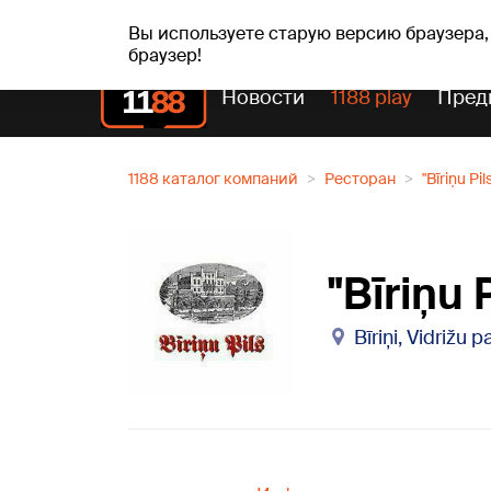
Прогн
чт, 06.08.2026.
+21
°C
Aisma, Askolds
Вы используете старую версию браузера,
браузер!
Новости
1188 play
Пред
1188 каталог компаний
Ресторан
"Bīriņu Pi
"Bīriņu 
Bīriņi, Vidrižu 