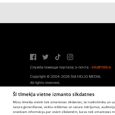
Служба помощи портала: э-почта -
info@1188.lv
Copyright © 2004-2026 SIA HELIO MEDIA.
All rights reserved.
Šī tīmekļa vietne izmanto sīkdatnes
Mūsu tīmekļa vietnē tiek izmantotas sīkdatnes, lai nodrošinātu un u
satura ģenerēšanai, veiktu reklāmas un satura mērījumus, auditorij
sniedzam informāciju par visām sīkdatnēm, kuras tiek izmantotas mū