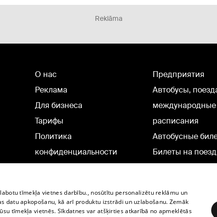
Reklāma
О нас
Предприятия
Реклама
Автобусы, поезд
Для бизнеса
международные
Тарифы
расписания
Политика
Автобусные бил
конфиденциальности
Билеты на поезд
Настройки cookie
Политическая реклама
zlabotu tīmekļa vietnes darbību., nosūtītu personalizētu reklāmu un
Политика использования
as datu apkopošanu, kā arī produktu izstrādi un uzlabošanu. Zemāk
su tīmekļa vietnēs. Sīkdatnes var atšķirties atkarībā no apmeklētās
cookie файлов