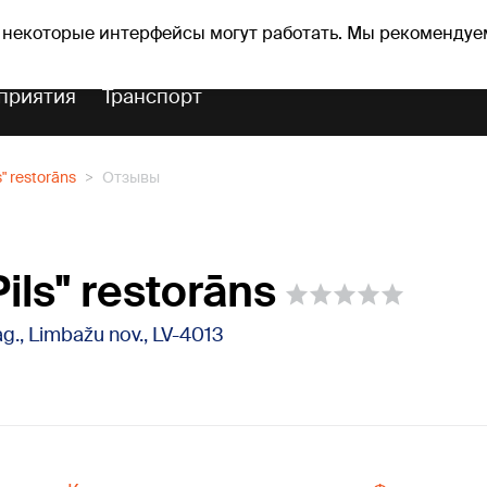
оз погоды
Гороскопы
 некоторые интерфейсы могут работать. Мы рекомендуе
приятия
Транспорт
ls" restorāns
Отзывы
Pils" restorāns
pag., Limbažu nov., LV-4013