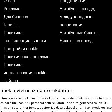
О нас
Предприятия
Реклама
Автобусы, поезда,
Для бизнеса
международные
Тарифы
расписания
Политика
Автобусные билеты
конфиденциальности
Билеты на поезд
Настройки cookie
Политическая реклама
Политика
использования cookie
файлов
Добавление
 tīmekļa vietne izmanto sīkdatnes
комментариев
 tīmekļa vietnē tiek izmantotas sīkdatnes, lai nodrošinātu un uzlabotu tīmek
nes darbību., nosūtītu personalizētu reklāmu un satura ģenerēšanai, veiktu
āmas un satura mērījumus, auditorijas datu apkopošanu, kā arī produktu izst
TВ-программа