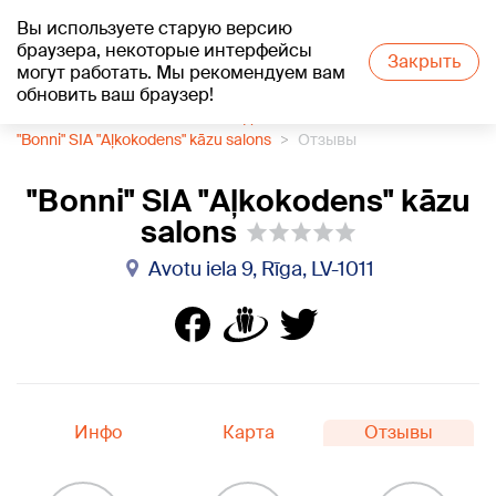
Вы используете старую версию
+21
°C
браузера, некоторые интерфейсы
Закрыть
могут работать. Мы рекомендуем вам
обновить ваш браузер!
1188 каталог компаний
Свадебный салон
"Bonni" SIA "Aļkokodens" kāzu salons
Отзывы
"Bonni" SIA "Aļkokodens" kāzu
salons
Avotu iela 9, Rīga, LV-1011
Инфо
Карта
Отзывы