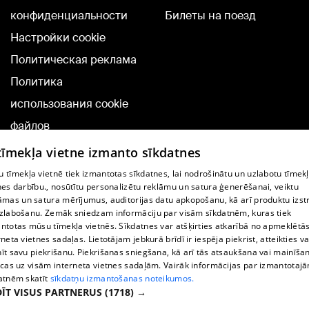
конфиденциальности
Билеты на поезд
Настройки cookie
Политическая реклама
Политика
использования cookie
файлов
Добавление
 tīmekļa vietne izmanto sīkdatnes
комментариев
 tīmekļa vietnē tiek izmantotas sīkdatnes, lai nodrošinātu un uzlabotu tīmek
nes darbību., nosūtītu personalizētu reklāmu un satura ģenerēšanai, veiktu
āmas un satura mērījumus, auditorijas datu apkopošanu, kā arī produktu izst
TВ-программа
zlabošanu. Zemāk sniedzam informāciju par visām sīkdatnēm, kuras tiek
Условия договора
ntotas mūsu tīmekļa vietnēs. Sīkdatnes var atšķirties atkarībā no apmeklētā
rneta vietnes sadaļas. Lietotājam jebkurā brīdī ir iespēja piekrist, atteikties va
360 Ziņu kontakti
īt savu piekrišanu. Piekrišanas sniegšana, kā arī tās atsaukšana vai mainīša
ecas uz visām interneta vietnes sadaļām. Vairāk informācijas par izmantotaj
Helio Media
atnēm skatīt
sīkdatņu izmantošanas noteikumos.
ĪT VISUS PARTNERUS
(1718) →
Служба помощи портала: э-почта -
info@1188.lv