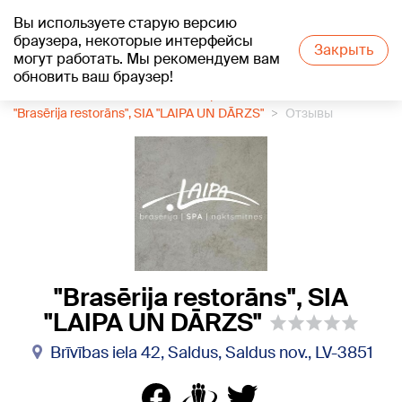
Вы используете старую версию
+19
°C
браузера, некоторые интерфейсы
Закрыть
могут работать. Мы рекомендуем вам
обновить ваш браузер!
1188 каталог компаний
Ресторан
"Brasērija restorāns", SIA "LAIPA UN DĀRZS"
Отзывы
"Brasērija restorāns", SIA
"LAIPA UN DĀRZS"
Brīvības iela 42, Saldus, Saldus nov., LV-3851