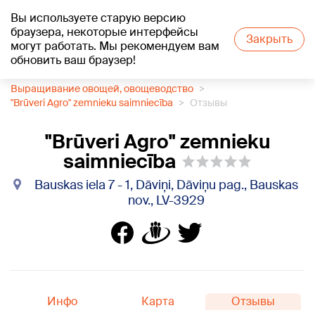
Вы используете старую версию
+18
°C
браузера, некоторые интерфейсы
Закрыть
могут работать. Мы рекомендуем вам
обновить ваш браузер!
1188 каталог компаний
Выращивание овощей, овощеводство
"Brūveri Agro" zemnieku saimniecība
Отзывы
"Brūveri Agro" zemnieku
saimniecība
Bauskas iela 7 - 1, Dāviņi, Dāviņu pag., Bauskas
nov., LV-3929
Инфо
Карта
Отзывы