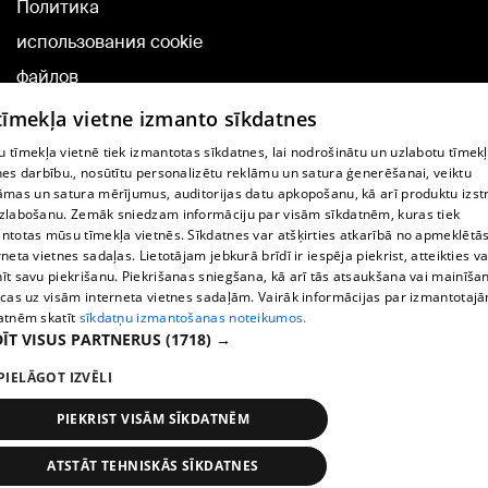
Политика
использования cookie
файлов
Добавление
 tīmekļa vietne izmanto sīkdatnes
комментариев
 tīmekļa vietnē tiek izmantotas sīkdatnes, lai nodrošinātu un uzlabotu tīmek
nes darbību., nosūtītu personalizētu reklāmu un satura ģenerēšanai, veiktu
āmas un satura mērījumus, auditorijas datu apkopošanu, kā arī produktu izst
TВ-программа
zlabošanu. Zemāk sniedzam informāciju par visām sīkdatnēm, kuras tiek
Условия договора
ntotas mūsu tīmekļa vietnēs. Sīkdatnes var atšķirties atkarībā no apmeklētā
rneta vietnes sadaļas. Lietotājam jebkurā brīdī ir iespēja piekrist, atteikties va
360 Ziņu kontakti
īt savu piekrišanu. Piekrišanas sniegšana, kā arī tās atsaukšana vai mainīša
ecas uz visām interneta vietnes sadaļām. Vairāk informācijas par izmantotaj
Helio Media
atnēm skatīt
sīkdatņu izmantošanas noteikumos.
ĪT VISUS PARTNERUS
(1718) →
Служба помощи портала: э-почта -
info@1188.lv
PIELĀGOT IZVĒLI
Copyright © 2004-2026 SIA HELIO MEDIA.
All rights reserved.
PIEKRIST VISĀM SĪKDATNĒM
ATSTĀT TEHNISKĀS SĪKDATNES