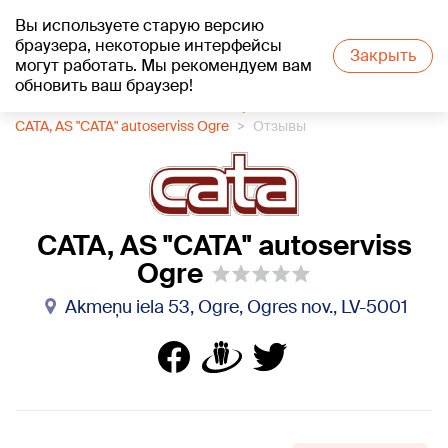
Вы используете старую версию
+21
°C
браузера, некоторые интерфейсы
Закрыть
могут работать. Мы рекомендуем вам
обновить ваш браузер!
1188 каталог компаний
Автосервис
CATA, AS "CATA" autoserviss Ogre
Отзывы
CATA, AS "CATA" autoserviss
Ogre
Akmeņu iela 53, Ogre, Ogres nov., LV-5001