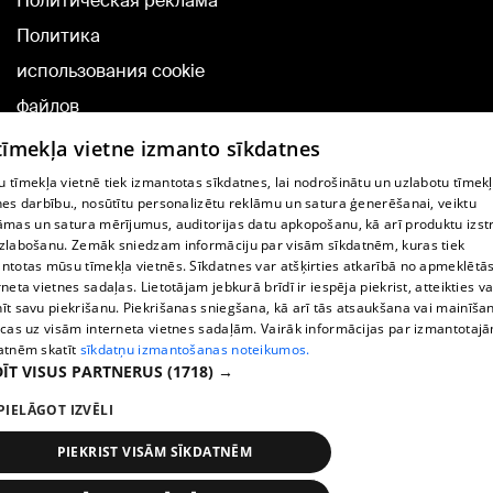
Политическая реклама
Политика
использования cookie
файлов
Добавление
 tīmekļa vietne izmanto sīkdatnes
комментариев
 tīmekļa vietnē tiek izmantotas sīkdatnes, lai nodrošinātu un uzlabotu tīmek
nes darbību., nosūtītu personalizētu reklāmu un satura ģenerēšanai, veiktu
āmas un satura mērījumus, auditorijas datu apkopošanu, kā arī produktu izst
TВ-программа
zlabošanu. Zemāk sniedzam informāciju par visām sīkdatnēm, kuras tiek
Условия договора
ntotas mūsu tīmekļa vietnēs. Sīkdatnes var atšķirties atkarībā no apmeklētā
rneta vietnes sadaļas. Lietotājam jebkurā brīdī ir iespēja piekrist, atteikties va
360 Ziņu kontakti
īt savu piekrišanu. Piekrišanas sniegšana, kā arī tās atsaukšana vai mainīša
ecas uz visām interneta vietnes sadaļām. Vairāk informācijas par izmantotaj
Helio Media
atnēm skatīt
sīkdatņu izmantošanas noteikumos.
ĪT VISUS PARTNERUS
(1718) →
Служба помощи портала: э-почта -
info@1188.lv
PIELĀGOT IZVĒLI
Copyright © 2004-2026 SIA HELIO MEDIA.
All rights reserved.
PIEKRIST VISĀM SĪKDATNĒM