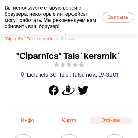
Вы используете старую версию
+23
°C
браузера, некоторые интерфейсы
Закрыть
могут работать. Мы рекомендуем вам
обновить ваш браузер!
1188 каталог компаний
Керамика
"Ciparnīca" Tals` keramik`
Отзывы
"Ciparnīca" Tals` keramik`
Lielā iela 30, Talsi, Talsu nov., LV-3201
Инфо
Карта
Отзывы