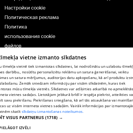
Настройки cookie
Политическая реклама
Политика
использования cookie
файлов
Добавление
 tīmekļa vietne izmanto sīkdatnes
комментариев
 tīmekļa vietnē tiek izmantotas sīkdatnes, lai nodrošinātu un uzlabotu tīmek
nes darbību., nosūtītu personalizētu reklāmu un satura ģenerēšanai, veiktu
āmas un satura mērījumus, auditorijas datu apkopošanu, kā arī produktu izst
TВ-программа
zlabošanu. Zemāk sniedzam informāciju par visām sīkdatnēm, kuras tiek
Условия договора
ntotas mūsu tīmekļa vietnēs. Sīkdatnes var atšķirties atkarībā no apmeklētā
rneta vietnes sadaļas. Lietotājam jebkurā brīdī ir iespēja piekrist, atteikties va
360 Ziņu kontakti
īt savu piekrišanu. Piekrišanas sniegšana, kā arī tās atsaukšana vai mainīša
ecas uz visām interneta vietnes sadaļām. Vairāk informācijas par izmantotaj
Helio Media
atnēm skatīt
sīkdatņu izmantošanas noteikumos.
ĪT VISUS PARTNERUS
(1718) →
Служба помощи портала: э-почта -
info@1188.lv
PIELĀGOT IZVĒLI
Copyright © 2004-2026 SIA HELIO MEDIA.