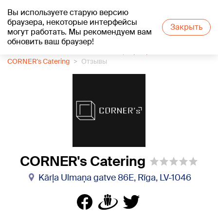
Вы используете старую версию
+21
°C
браузера, некоторые интерфейсы
Закрыть
могут работать. Мы рекомендуем вам
обновить ваш браузер!
1188 каталог компаний
Банкеты, сервировка стола
CORNER's Catering
Отзывы
CORNER's Catering
Kārļa Ulmaņa gatve 86E, Rīga, LV-1046