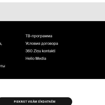
TВ-программа
а,
Условия договора
360 Ziņu kontakti
Helio Media
еты
PIEKRIST VISĀM SĪKDATNĒM