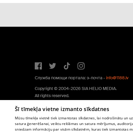
Служба помощи портала: э-почта -
info@1188.lv
Copyright © 2004-2026 SIA HELIO MEDIA.
All rights reserved.
Šī tīmekļa vietne izmanto sīkdatnes
Mūsu tīmekļa vietnē tiek izmantotas sīkdatnes, lai nodrošinātu un u
satura ģenerēšanai, veiktu reklāmas un satura mērījumus, auditorij
sniedzam informāciju par visām sīkdatnēm, kuras tiek izmantotas mū