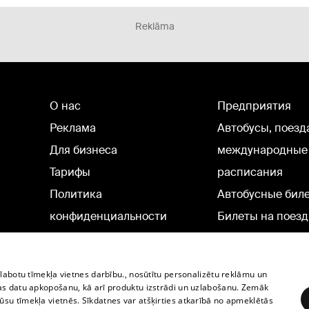
Reklāma
О нас
Предприятия
Реклама
Автобусы, поезд
Для бизнеса
международные
Тарифы
расписания
Политика
Автобусные бил
конфиденциальности
Билеты на поезд
Настройки cookie
Политическая реклама
zlabotu tīmekļa vietnes darbību., nosūtītu personalizētu reklāmu un
Политика использования
as datu apkopošanu, kā arī produktu izstrādi un uzlabošanu. Zemāk
su tīmekļa vietnēs. Sīkdatnes var atšķirties atkarībā no apmeklētās
cookie файлов