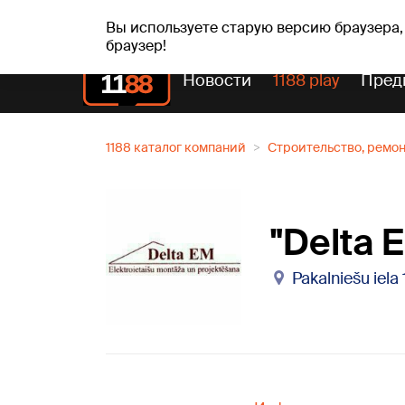
вс, 09.08.2026.
+22
°C
Genoveva, Madara, Geno
Вы используете старую версию браузера,
браузер!
Новости
1188 play
Пред
1188 каталог компаний
Строительство, ремо
"Delta 
Pakalniešu iela