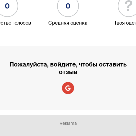
?
0
0
ство голосов
Средняя оценка
Твоя оце
Пожалуйста, войдите, чтобы оставить
отзыв
Reklāma