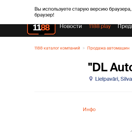
вс, 09.08.2026.
+22
°C
Genoveva, Madara, Geno
Вы используете старую версию браузера,
браузер!
Новости
1188 play
Пред
1188 каталог компаний
Продажа автомашин
"DL Auto
Lielpavāri, Silv
Инфо