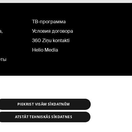
TВ-программа
а,
Условия договора
360 Ziņu kontakti
Helio Media
еты
PIEKRIST VISĀM SĪKDATNĒM
ATSTĀT TEHNISKĀS SĪKDATNES