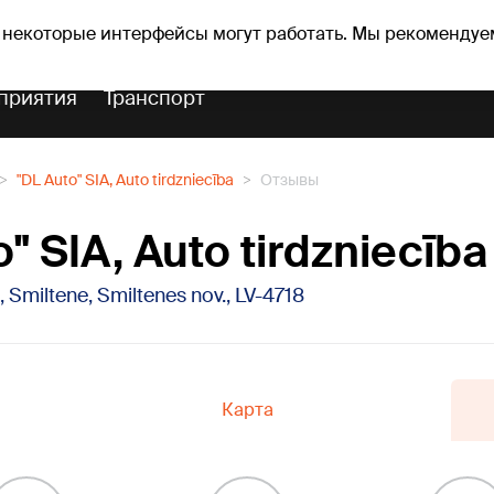
Прогноз погоды
Гороскопы
vefa
 некоторые интерфейсы могут работать. Мы рекомендуе
приятия
Транспорт
"DL Auto" SIA, Auto tirdzniecība
Отзывы
" SIA, Auto tirdzniecība
a, Smiltene, Smiltenes nov., LV-4718
Карта