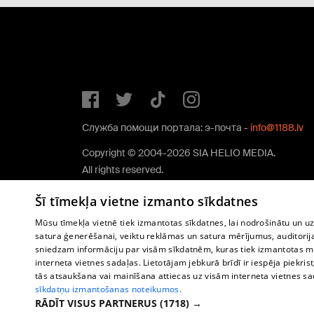
Служба помощи портала: э-почта -
info@1188.lv
Copyright © 2004-2026 SIA HELIO MEDIA.
All rights reserved.
Šī tīmekļa vietne izmanto sīkdatnes
Mūsu tīmekļa vietnē tiek izmantotas sīkdatnes, lai nodrošinātu un u
satura ģenerēšanai, veiktu reklāmas un satura mērījumus, auditorij
sniedzam informāciju par visām sīkdatnēm, kuras tiek izmantotas mū
interneta vietnes sadaļas. Lietotājam jebkurā brīdī ir iespēja piekrist
tās atsaukšana vai mainīšana attiecas uz visām interneta vietnes s
sīkdatņu izmantošanas noteikumos.
RĀDĪT VISUS PARTNERUS
(1718) →