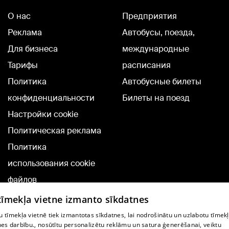
О нас
Предприятия
Реклама
Автобусы, поезда,
Для бизнеса
международные
Тарифы
расписания
Политика
Автобусные билеты
конфиденциальности
Билеты на поезд
Настройки cookie
Политическая реклама
Политика
использования cookie
файлов
Добавление
 tīmekļa vietne izmanto sīkdatnes
комментариев
 tīmekļa vietnē tiek izmantotas sīkdatnes, lai nodrošinātu un uzlabotu tīmek
nes darbību., nosūtītu personalizētu reklāmu un satura ģenerēšanai, veiktu