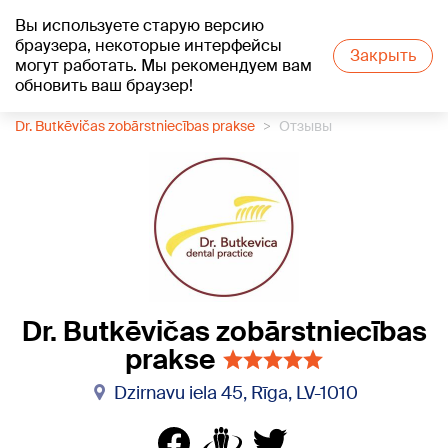
Вы используете старую версию
+16
°C
браузера, некоторые интерфейсы
Закрыть
могут работать. Мы рекомендуем вам
обновить ваш браузер!
1188 каталог компаний
Стоматология
Dr. Butkēvičas zobārstniecības prakse
Отзывы
Dr. Butkēvičas zobārstniecības
prakse
Dzirnavu iela 45, Rīga, LV-1010