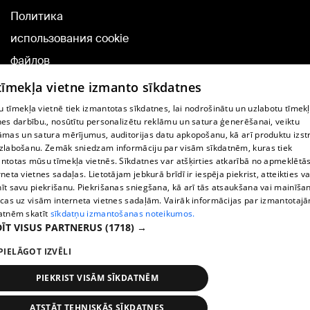
Политика
использования cookie
файлов
Добавление
 tīmekļa vietne izmanto sīkdatnes
комментариев
 tīmekļa vietnē tiek izmantotas sīkdatnes, lai nodrošinātu un uzlabotu tīmek
nes darbību., nosūtītu personalizētu reklāmu un satura ģenerēšanai, veiktu
āmas un satura mērījumus, auditorijas datu apkopošanu, kā arī produktu izst
TВ-программа
zlabošanu. Zemāk sniedzam informāciju par visām sīkdatnēm, kuras tiek
Условия договора
ntotas mūsu tīmekļa vietnēs. Sīkdatnes var atšķirties atkarībā no apmeklētā
rneta vietnes sadaļas. Lietotājam jebkurā brīdī ir iespēja piekrist, atteikties va
360 Ziņu kontakti
īt savu piekrišanu. Piekrišanas sniegšana, kā arī tās atsaukšana vai mainīša
ecas uz visām interneta vietnes sadaļām. Vairāk informācijas par izmantotaj
Helio Media
atnēm skatīt
sīkdatņu izmantošanas noteikumos.
ĪT VISUS PARTNERUS
(1718) →
Служба помощи портала: э-почта -
info@1188.lv
PIELĀGOT IZVĒLI
Copyright © 2004-2026 SIA HELIO MEDIA.
All rights reserved.
PIEKRIST VISĀM SĪKDATNĒM
ATSTĀT TEHNISKĀS SĪKDATNES