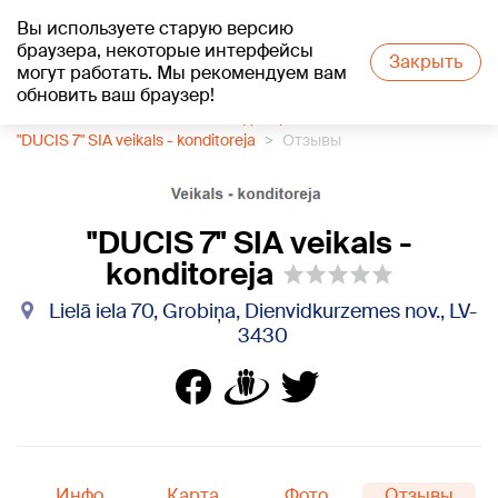
Вы используете старую версию
+22
°C
браузера, некоторые интерфейсы
Закрыть
могут работать. Мы рекомендуем вам
обновить ваш браузер!
1188 каталог компаний
Кондитерская
"DUCIS 7" SIA veikals - konditoreja
Отзывы
"DUCIS 7" SIA veikals -
konditoreja
Lielā iela 70, Grobiņa, Dienvidkurzemes nov., LV-
3430
Инфо
Карта
Фото
Отзывы