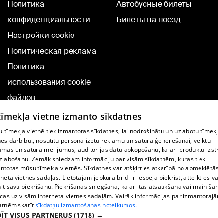
Политика
Автобусные билеты
конфиденциальности
Билеты на поезд
Настройки cookie
Политическая реклама
Политика
использования cookie
файлов
Добавление
 tīmekļa vietne izmanto sīkdatnes
комментариев
 tīmekļa vietnē tiek izmantotas sīkdatnes, lai nodrošinātu un uzlabotu tīmek
nes darbību., nosūtītu personalizētu reklāmu un satura ģenerēšanai, veiktu
āmas un satura mērījumus, auditorijas datu apkopošanu, kā arī produktu izst
TВ-программа
zlabošanu. Zemāk sniedzam informāciju par visām sīkdatnēm, kuras tiek
Условия договора
ntotas mūsu tīmekļa vietnēs. Sīkdatnes var atšķirties atkarībā no apmeklētā
rneta vietnes sadaļas. Lietotājam jebkurā brīdī ir iespēja piekrist, atteikties va
360 Ziņu kontakti
īt savu piekrišanu. Piekrišanas sniegšana, kā arī tās atsaukšana vai mainīša
ecas uz visām interneta vietnes sadaļām. Vairāk informācijas par izmantotaj
Helio Media
atnēm skatīt
sīkdatņu izmantošanas noteikumos.
ĪT VISUS PARTNERUS
(1718) →