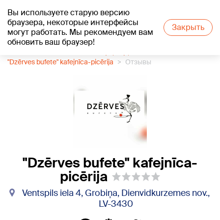
Вы используете старую версию
+19
°C
браузера, некоторые интерфейсы
Закрыть
могут работать. Мы рекомендуем вам
обновить ваш браузер!
1188 каталог компаний
Кафе, бар, паб
"Dzērves bufete" kafejnīca-picērija
Отзывы
"Dzērves bufete" kafejnīca-
picērija
Ventspils iela 4, Grobiņa, Dienvidkurzemes nov.,
LV-3430