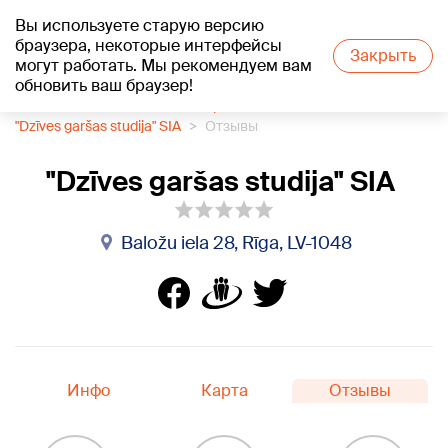
Вы используете старую версию
+21
°C
браузера, некоторые интерфейсы
Закрыть
могут работать. Мы рекомендуем вам
обновить ваш браузер!
1188 каталог компаний
Нарколог
"Dzīves garšas studija" SIA
Отзывы
"Dzīves garšas studija" SIA
Baložu iela 28, Rīga, LV-1048
Инфо
Карта
Отзывы