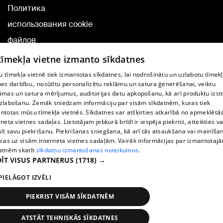
Политика
использования cookie
файлов
Добавление
 tīmekļa vietne izmanto sīkdatnes
комментариев
 tīmekļa vietnē tiek izmantotas sīkdatnes, lai nodrošinātu un uzlabotu tīmek
nes darbību., nosūtītu personalizētu reklāmu un satura ģenerēšanai, veiktu
āmas un satura mērījumus, auditorijas datu apkopošanu, kā arī produktu izst
TВ-программа
zlabošanu. Zemāk sniedzam informāciju par visām sīkdatnēm, kuras tiek
Условия договора
ntotas mūsu tīmekļa vietnēs. Sīkdatnes var atšķirties atkarībā no apmeklētā
rneta vietnes sadaļas. Lietotājam jebkurā brīdī ir iespēja piekrist, atteikties va
360 Ziņu kontakti
īt savu piekrišanu. Piekrišanas sniegšana, kā arī tās atsaukšana vai mainīša
ecas uz visām interneta vietnes sadaļām. Vairāk informācijas par izmantotaj
Helio Media
atnēm skatīt
sīkdatņu izmantošanas noteikumos.
ĪT VISUS PARTNERUS
(1718) →
Служба помощи портала: э-почта -
info@1188.lv
PIELĀGOT IZVĒLI
Copyright © 2004-2026 SIA HELIO MEDIA.
All rights reserved.
PIEKRIST VISĀM SĪKDATNĒM
ATSTĀT TEHNISKĀS SĪKDATNES