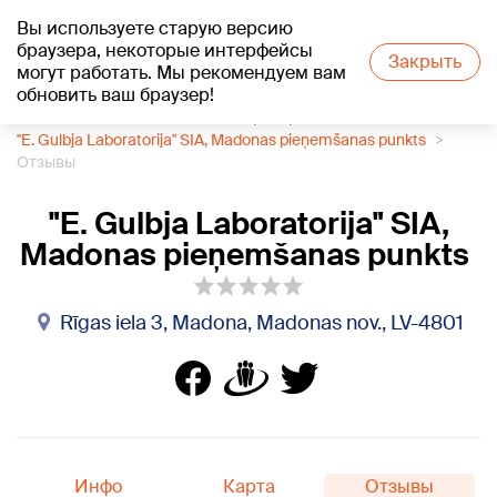
Вы используете старую версию
+24
°C
браузера, некоторые интерфейсы
Закрыть
могут работать. Мы рекомендуем вам
обновить ваш браузер!
1188 каталог компаний
Лаборатории
"E. Gulbja Laboratorija" SIA, Madonas pieņemšanas punkts
Отзывы
"E. Gulbja Laboratorija" SIA,
Madonas pieņemšanas punkts
Rīgas iela 3, Madona, Madonas nov., LV-4801
Инфо
Карта
Отзывы