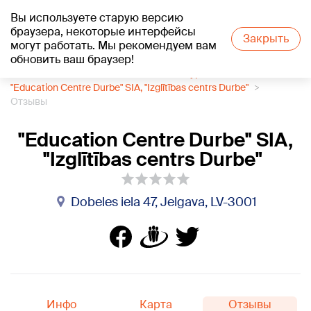
Вы используете старую версию
+15
°C
браузера, некоторые интерфейсы
Закрыть
могут работать. Мы рекомендуем вам
обновить ваш браузер!
1188 каталог компаний
Языковые курсы
"Education Centre Durbe" SIA, "Izglītības centrs Durbe"
Отзывы
"Education Centre Durbe" SIA,
"Izglītības centrs Durbe"
Dobeles iela 47, Jelgava, LV-3001
Инфо
Карта
Отзывы