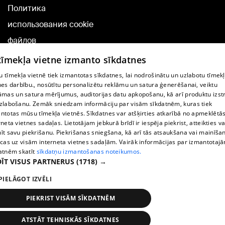
Политика
использования cookie
файлов
Добавление
 tīmekļa vietne izmanto sīkdatnes
комментариев
 tīmekļa vietnē tiek izmantotas sīkdatnes, lai nodrošinātu un uzlabotu tīmek
nes darbību., nosūtītu personalizētu reklāmu un satura ģenerēšanai, veiktu
āmas un satura mērījumus, auditorijas datu apkopošanu, kā arī produktu izst
TВ-программа
zlabošanu. Zemāk sniedzam informāciju par visām sīkdatnēm, kuras tiek
Условия договора
ntotas mūsu tīmekļa vietnēs. Sīkdatnes var atšķirties atkarībā no apmeklētā
rneta vietnes sadaļas. Lietotājam jebkurā brīdī ir iespēja piekrist, atteikties va
360 Ziņu kontakti
īt savu piekrišanu. Piekrišanas sniegšana, kā arī tās atsaukšana vai mainīša
ecas uz visām interneta vietnes sadaļām. Vairāk informācijas par izmantotaj
Helio Media
atnēm skatīt
sīkdatņu izmantošanas noteikumos.
ĪT VISUS PARTNERUS
(1718) →
Служба помощи портала: э-почта -
info@1188.lv
PIELĀGOT IZVĒLI
Copyright © 2004-2026 SIA HELIO MEDIA.
All rights reserved.
PIEKRIST VISĀM SĪKDATNĒM
ATSTĀT TEHNISKĀS SĪKDATNES