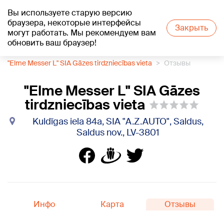
Вы используете старую версию
+16
°C
браузера, некоторые интерфейсы
Закрыть
могут работать. Мы рекомендуем вам
обновить ваш браузер!
1188 каталог компаний
Газовые баллоны
"Elme Messer L" SIA Gāzes tirdzniecības vieta
Отзывы
"Elme Messer L" SIA Gāzes
tirdzniecības vieta
Kuldīgas iela 84a, SIA "A.Z.AUTO", Saldus,
Saldus nov., LV-3801
Инфо
Карта
Отзывы