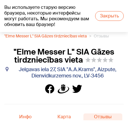
Вы используете старую версию
+20
°C
браузера, некоторые интерфейсы
Закрыть
могут работать. Мы рекомендуем вам
обновить ваш браузер!
1188 каталог компаний
Газовые баллоны
"Elme Messer L" SIA Gāzes tirdzniecības vieta
Отзывы
"Elme Messer L" SIA Gāzes
tirdzniecības vieta
Jelgavas iela 27, SIA "A.A.Krams", Aizpute,
Dienvidkurzemes nov., LV-3456
Инфо
Карта
Отзывы