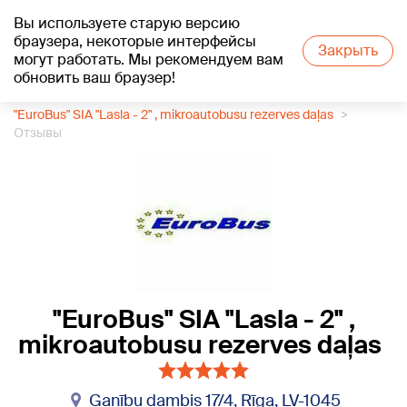
Вы используете старую версию
+24
°C
браузера, некоторые интерфейсы
Закрыть
могут работать. Мы рекомендуем вам
обновить ваш браузер!
1188 каталог компаний
Автозапчасти
"EuroBus" SIA "Lasla - 2" , mikroautobusu rezerves daļas
Отзывы
"EuroBus" SIA "Lasla - 2" ,
mikroautobusu rezerves daļas
Ganību dambis 17/4, Rīga, LV-1045