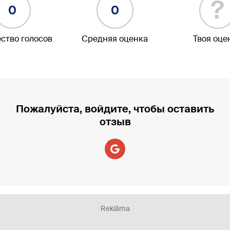
?
0
0
ство голосов
Средняя оценка
Твоя оце
Пожалуйста, войдите, чтобы оставить
отзыв
Reklāma