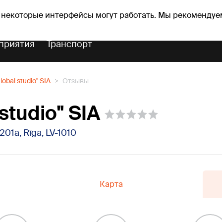
Прогноз погоды
Гороскопы
lavs
 некоторые интерфейсы могут работать. Мы рекомендуе
приятия
Транспорт
lobal studio" SIA
Отзывы
studio" SIA
 201a, Rīga, LV-1010
Карта