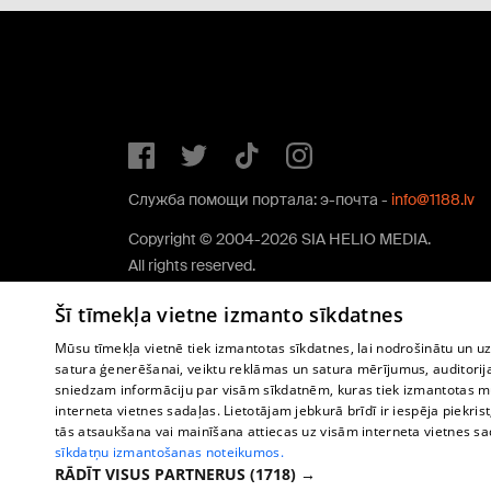
Служба помощи портала: э-почта -
info@1188.lv
Copyright © 2004-2026 SIA HELIO MEDIA.
All rights reserved.
Šī tīmekļa vietne izmanto sīkdatnes
Mūsu tīmekļa vietnē tiek izmantotas sīkdatnes, lai nodrošinātu un u
satura ģenerēšanai, veiktu reklāmas un satura mērījumus, auditorij
sniedzam informāciju par visām sīkdatnēm, kuras tiek izmantotas mū
interneta vietnes sadaļas. Lietotājam jebkurā brīdī ir iespēja piekrist
tās atsaukšana vai mainīšana attiecas uz visām interneta vietnes s
sīkdatņu izmantošanas noteikumos.
RĀDĪT VISUS PARTNERUS
(1718) →