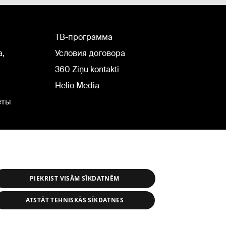
TВ-программа
а,
Условия договора
360 Ziņu kontakti
Helio Media
еты
PIEKRIST VISĀM SĪKDATNĒM
ATSTĀT TEHNISKĀS SĪKDATNES