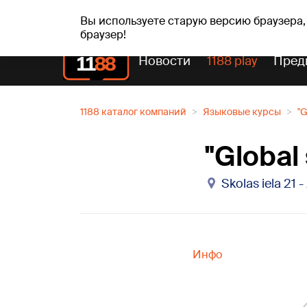
сб, 08.08.2026.
+20
°C
Mudīte, Vladislava, Vladis
Вы используете старую версию браузера,
браузер!
Новости
1188 play
Пред
1188 каталог компаний
Языковые курсы
"G
"Global 
Skolas iela 21 -
Инфо