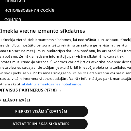
Политика
использования cookie
файлов
Добавление
 tīmekļa vietne izmanto sīkdatnes
комментариев
 tīmekļa vietnē tiek izmantotas sīkdatnes, lai nodrošinātu un uzlabotu tīmek
nes darbību., nosūtītu personalizētu reklāmu un satura ģenerēšanai, veiktu
āmas un satura mērījumus, auditorijas datu apkopošanu, kā arī produktu izst
TВ-программа
zlabošanu. Zemāk sniedzam informāciju par visām sīkdatnēm, kuras tiek
Условия договора
ntotas mūsu tīmekļa vietnēs. Sīkdatnes var atšķirties atkarībā no apmeklētā
rneta vietnes sadaļas. Lietotājam jebkurā brīdī ir iespēja piekrist, atteikties va
360 Ziņu kontakti
īt savu piekrišanu. Piekrišanas sniegšana, kā arī tās atsaukšana vai mainīša
ecas uz visām interneta vietnes sadaļām. Vairāk informācijas par izmantotaj
Helio Media
atnēm skatīt
sīkdatņu izmantošanas noteikumos.
ĪT VISUS PARTNERUS
(1718) →
Служба помощи портала: э-почта -
info@1188.lv
PIELĀGOT IZVĒLI
Copyright © 2004-2026 SIA HELIO MEDIA.
All rights reserved.
PIEKRIST VISĀM SĪKDATNĒM
ATSTĀT TEHNISKĀS SĪKDATNES
Новости
Искать
1188 play
Транспорт
Больше