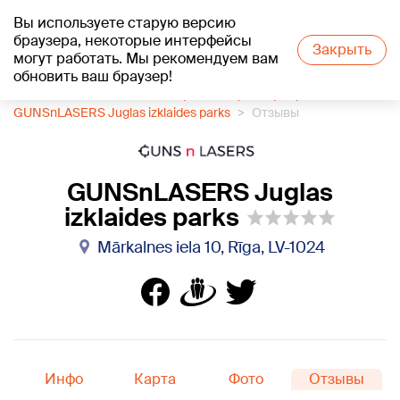
Вы используете старую версию
+19
°C
браузера, некоторые интерфейсы
Закрыть
могут работать. Мы рекомендуем вам
обновить ваш браузер!
1188 каталог компаний
Организация мероприятий
GUNSnLASERS Juglas izklaides parks
Отзывы
GUNSnLASERS Juglas
izklaides parks
Mārkalnes iela 10, Rīga, LV-1024
Инфо
Карта
Фото
Отзывы