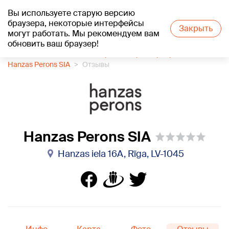
Вы используете старую версию
+20
°C
браузера, некоторые интерфейсы
Закрыть
могут работать. Мы рекомендуем вам
обновить ваш браузер!
1188 каталог компаний
Организация мероприятий
Hanzas Perons SIA
Отзывы
Hanzas Perons SIA
Hanzas iela 16A, Rīga, LV-1045