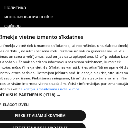
Политика
использования cookie
файлов
Добавление
 tīmekļa vietne izmanto sīkdatnes
комментариев
 tīmekļa vietnē tiek izmantotas sīkdatnes, lai nodrošinātu un uzlabotu tīmek
nes darbību., nosūtītu personalizētu reklāmu un satura ģenerēšanai, veiktu
āmas un satura mērījumus, auditorijas datu apkopošanu, kā arī produktu izst
TВ-программа
zlabošanu. Zemāk sniedzam informāciju par visām sīkdatnēm, kuras tiek
Условия договора
ntotas mūsu tīmekļa vietnēs. Sīkdatnes var atšķirties atkarībā no apmeklētā
rneta vietnes sadaļas. Lietotājam jebkurā brīdī ir iespēja piekrist, atteikties va
360 Ziņu kontakti
īt savu piekrišanu. Piekrišanas sniegšana, kā arī tās atsaukšana vai mainīša
ecas uz visām interneta vietnes sadaļām. Vairāk informācijas par izmantotaj
Helio Media
atnēm skatīt
sīkdatņu izmantošanas noteikumos.
ĪT VISUS PARTNERUS
(1718) →
Служба помощи портала: э-почта -
info@1188.lv
PIELĀGOT IZVĒLI
Copyright © 2004-2026 SIA HELIO MEDIA.
All rights reserved.
PIEKRIST VISĀM SĪKDATNĒM
ATSTĀT TEHNISKĀS SĪKDATNES