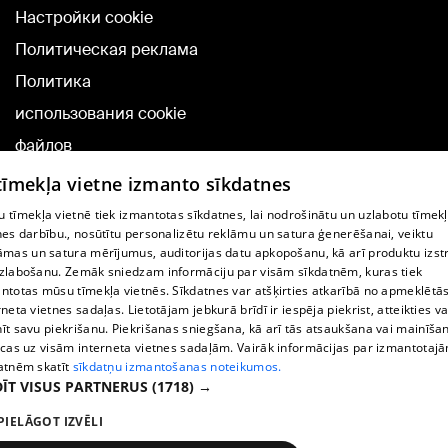
Настройки cookie
Политическая реклама
Политика
использования cookie
файлов
Добавление
 tīmekļa vietne izmanto sīkdatnes
комментариев
 tīmekļa vietnē tiek izmantotas sīkdatnes, lai nodrošinātu un uzlabotu tīmek
nes darbību., nosūtītu personalizētu reklāmu un satura ģenerēšanai, veiktu
āmas un satura mērījumus, auditorijas datu apkopošanu, kā arī produktu izst
TВ-программа
zlabošanu. Zemāk sniedzam informāciju par visām sīkdatnēm, kuras tiek
Условия договора
ntotas mūsu tīmekļa vietnēs. Sīkdatnes var atšķirties atkarībā no apmeklētā
rneta vietnes sadaļas. Lietotājam jebkurā brīdī ir iespēja piekrist, atteikties va
360 Ziņu kontakti
īt savu piekrišanu. Piekrišanas sniegšana, kā arī tās atsaukšana vai mainīša
ecas uz visām interneta vietnes sadaļām. Vairāk informācijas par izmantotaj
Helio Media
atnēm skatīt
sīkdatņu izmantošanas noteikumos.
ĪT VISUS PARTNERUS
(1718) →
Служба помощи портала: э-почта -
info@1188.lv
PIELĀGOT IZVĒLI
Copyright © 2004-2026 SIA HELIO MEDIA.