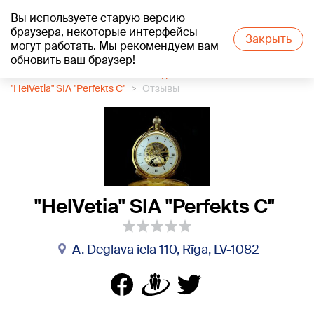
Вы используете старую версию
+24
°C
браузера, некоторые интерфейсы
Закрыть
могут работать. Мы рекомендуем вам
обновить ваш браузер!
1188 каталог компаний
Часы, ремонт часов
"HelVetia" SIA "Perfekts C"
Отзывы
"HelVetia" SIA "Perfekts C"
A. Deglava iela 110, Rīga, LV-1082