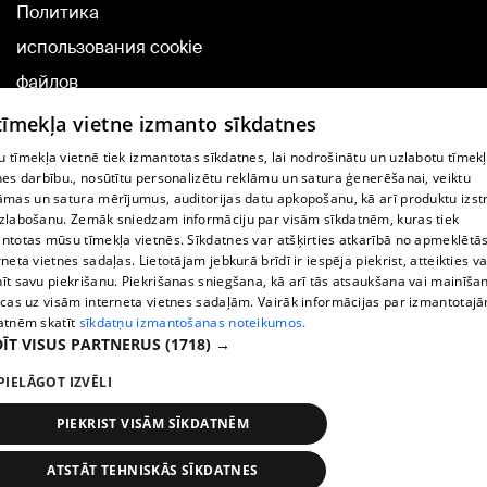
Политика
использования cookie
файлов
Добавление
 tīmekļa vietne izmanto sīkdatnes
комментариев
 tīmekļa vietnē tiek izmantotas sīkdatnes, lai nodrošinātu un uzlabotu tīmek
nes darbību., nosūtītu personalizētu reklāmu un satura ģenerēšanai, veiktu
āmas un satura mērījumus, auditorijas datu apkopošanu, kā arī produktu izst
TВ-программа
zlabošanu. Zemāk sniedzam informāciju par visām sīkdatnēm, kuras tiek
Условия договора
ntotas mūsu tīmekļa vietnēs. Sīkdatnes var atšķirties atkarībā no apmeklētā
rneta vietnes sadaļas. Lietotājam jebkurā brīdī ir iespēja piekrist, atteikties va
360 Ziņu kontakti
īt savu piekrišanu. Piekrišanas sniegšana, kā arī tās atsaukšana vai mainīša
ecas uz visām interneta vietnes sadaļām. Vairāk informācijas par izmantotaj
Helio Media
atnēm skatīt
sīkdatņu izmantošanas noteikumos.
ĪT VISUS PARTNERUS
(1718) →
Служба помощи портала: э-почта -
info@1188.lv
PIELĀGOT IZVĒLI
Copyright © 2004-2026 SIA HELIO MEDIA.
All rights reserved.
PIEKRIST VISĀM SĪKDATNĒM
ATSTĀT TEHNISKĀS SĪKDATNES