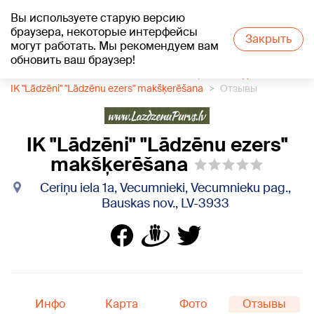
Вы используете старую версию
+16
°C
браузера, некоторые интерфейсы
Закрыть
могут работать. Мы рекомендуем вам
обновить ваш браузер!
1188 каталог компаний
Развлечения, места отдыха
IK "Lādzēni" "Lādzēnu ezers" makšķerēšana
Отзывы
IK "Lādzēni" "Lādzēnu ezers"
makšķerēšana
Ceriņu iela 1a, Vecumnieki, Vecumnieku pag.,
Bauskas nov., LV-3933
Инфо
Карта
Фото
Отзывы