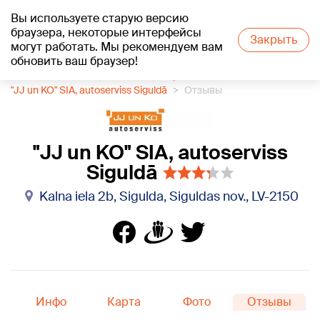
Вы используете старую версию
+19
°C
браузера, некоторые интерфейсы
Закрыть
могут работать. Мы рекомендуем вам
обновить ваш браузер!
1188 каталог компаний
Автосервис
"JJ un KO" SIA, autoserviss Siguldā
Отзывы
"JJ un KO" SIA, autoserviss
Siguldā
Kalna iela 2b, Sigulda, Siguldas nov., LV-2150
Инфо
Карта
Фото
Отзывы