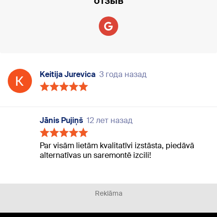
отзыв
Keitija Jurevica
3 года назад
Jānis Pujiņš
12 лет назад
Par visām lietām kvalitatīvi izstāsta, piedāvā
alternatīvas un saremontē izcili!
Reklāma