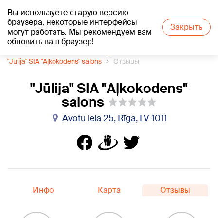
Вы используете старую версию
+26
°C
браузера, некоторые интерфейсы
Закрыть
могут работать. Мы рекомендуем вам
обновить ваш браузер!
1188 каталог компаний
Свадебный салон
"Jūlija" SIA "Aļkokodens" salons
Отзывы
"Jūlija" SIA "Aļkokodens"
salons
Avotu iela 25, Rīga, LV-1011
Инфо
Карта
Отзывы