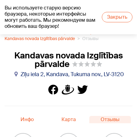
Вы используете старую версию
+17
°C
браузера, некоторые интерфейсы
Закрыть
могут работать. Мы рекомендуем вам
обновить ваш браузер!
1188 каталог компаний
Управление образования
Kandavas novada Izglītības pārvalde
Отзывы
Kandavas novada Izglītības
pārvalde
Zīļu iela 2, Kandava, Tukuma nov., LV-3120
Инфо
Карта
Отзывы